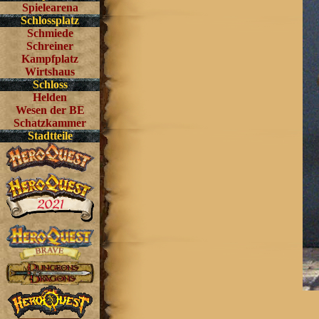
Spielearena
Schlossplatz
Schmiede
Schreiner
Kampfplatz
Wirtshaus
Schloss
Helden
Wesen der BE
Schatzkammer
Stadtteile