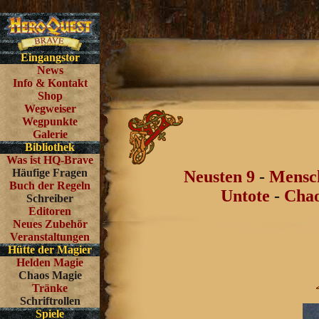
Eingangstor
News
Info & Kontakt
Shop
Wegweiser
Wegpunkte
Galerie
Bibliothek
Was ist HQ-Brave
Häufige Fragen
Neusten 9
-
Mensc
Buch der Regeln
Untote
-
Chao
Schreiber
Editoren
Neues Zubehör
Veranstaltungen
Hütte der Magier
Helden Magie
Chaos Magie
Tränke
Schriftrollen
Spiele