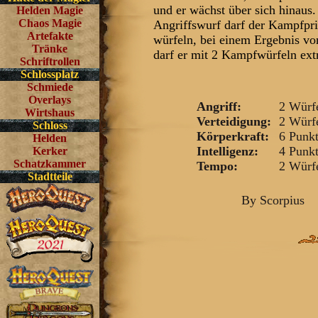
und er wächst über sich hinaus
Helden Magie
Chaos Magie
Angriffswurf darf der Kampfpr
Artefakte
würfeln, bei einem Ergebnis vo
Tränke
darf er mit 2 Kampfwürfeln extr
Schriftrollen
Schlossplatz
Schmiede
Overlays
Angriff:
2 Würf
Wirtshaus
Verteidigung:
2 Würf
Schloss
Körperkraft:
6 Punk
Helden
Intelligenz:
4 Punk
Kerker
Schatzkammer
Tempo:
2 Würf
Stadtteile
By
Scorpius