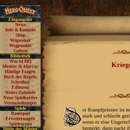
Eingangstor
News
Info & Kontakt
Shop
Wegweiser
Wegpunkte
Galerie
Bibliothek
Was ist HQ
Krieg
Mentor & Morcar
Häufige Fragen
Buch der Regeln
Schreiber
Editoren
Neues Zubehör
Neue Spielbretter
Veranstaltungen
Spiele
er Kampfpriester ist m
Basisspiel
stark und schlecht ger
Erweiterungen
wenn er eine Ungerech
Spielearena
bemerkt, dann packt i
Hütte der Magier