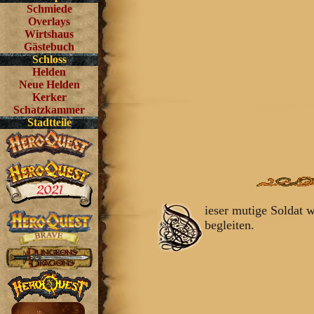
Schmiede
Overlays
Wirtshaus
Gästebuch
Schloss
Helden
Neue Helden
Kerker
Schatzkammer
Stadtteile
ieser mutige Soldat 
begleiten.