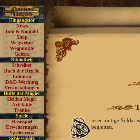
Eingangstor
News
Info & Kontakt
Shop
Wegweiser
Wegpunkte
Galerie
Bibliothek
Schreiber
Buch der Regeln
Editoren
D&D-Werbung
Veranstaltungen
Hütte der Magier
Helden Magie
Artefakte
T
Tränke
Spiele
ieser mutige Soldat 
Basisspiel
begleiten.
Erweiterungen
Spielearena
Schlossplatz