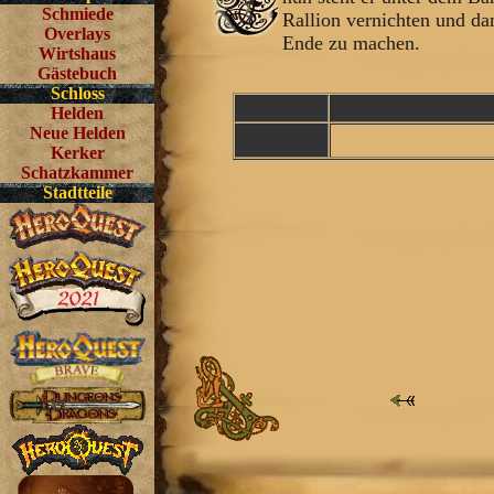
Schmiede
Rallion vernichten und dan
Overlays
Ende zu machen.
Wirtshaus
Gästebuch
Schloss
Helden
Neue Helden
Kerker
Schatzkammer
Stadtteile