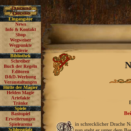
Eingangstor
News
Info & Kontakt
Shop
Wegweiser
Wegpunkte
Galerie
Bibliothek
Schreiber
N
Buch der Regeln
Editoren
D&D-Werbung
Veranstaltungen
Hütte der Magier
Helden Magie
Artefakte
Tränke
Spiele
Be
Basisspiel
Erweiterungen
in schrecklicher Drache Na
Spielearena
Schlossplatz
nun steht er unter dem Ba