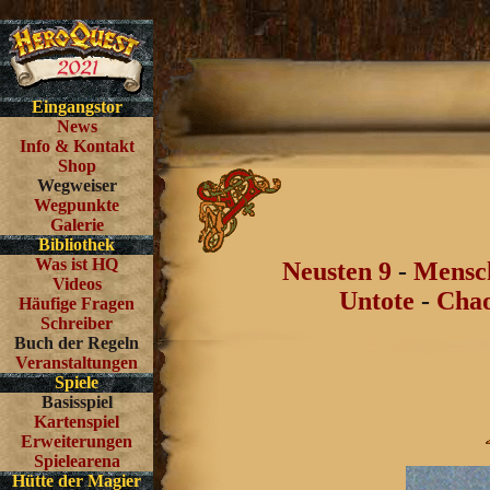
Eingangstor
News
Info & Kontakt
Shop
Wegweiser
Wegpunkte
Galerie
Bibliothek
Was ist HQ
Neusten 9
-
Mensc
Videos
Untote
-
Chao
Häufige Fragen
Schreiber
Buch der Regeln
Veranstaltungen
Spiele
Basisspiel
Kartenspiel
Erweiterungen
Spielearena
Hütte der Magier