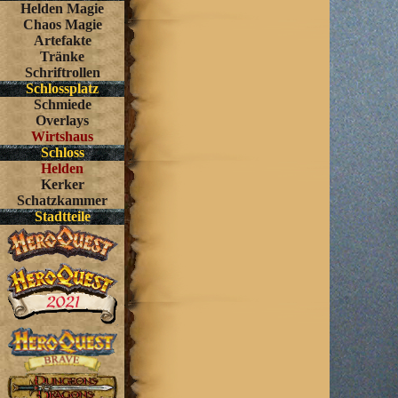
Helden Magie
Chaos Magie
Artefakte
Tränke
Schriftrollen
Schlossplatz
Schmiede
Overlays
Wirtshaus
Schloss
Helden
Kerker
Schatzkammer
Stadtteile