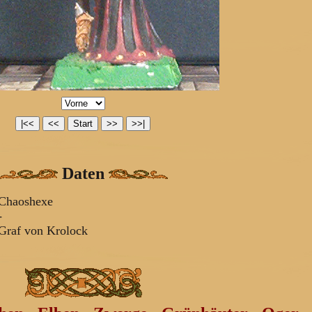
Daten
Chaoshexe
-
raf von Krolock