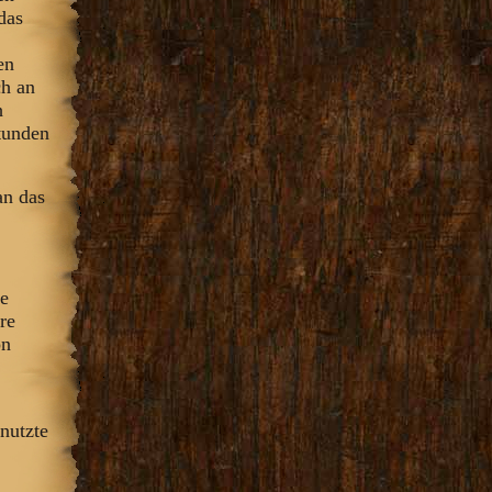
das
en
ch an
h
tunden
an das
le
re
on
enutzte