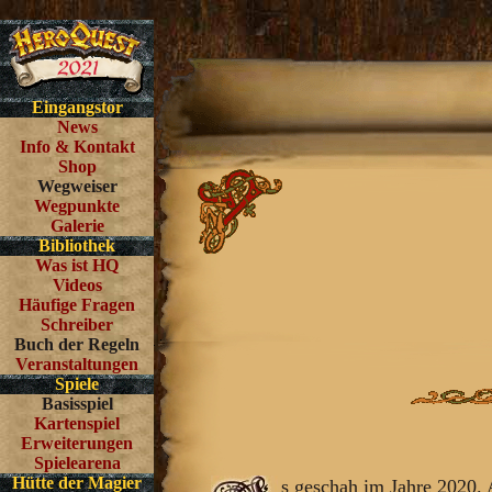
Eingangstor
News
Info & Kontakt
Shop
Wegweiser
Wegpunkte
Galerie
Bibliothek
Was ist HQ
Videos
Häufige Fragen
Schreiber
Buch der Regeln
Veranstaltungen
Spiele
Basisspiel
Kartenspiel
Erweiterungen
Spielearena
Hütte der Magier
s geschah im Jahre 2020.