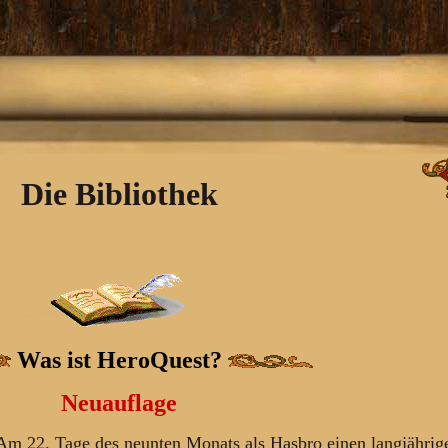
Die Bibliothek
Was ist HeroQuest?
Neuauflage
 Am 22. Tage des neunten Monats als Hasbro einen langjährig