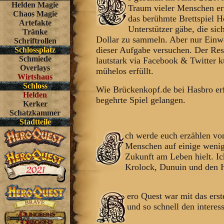
Helden Magie
Traum vieler Menschen erf
Chaos Magie
das berühmte Brettspiel H
Artefakte
Unterstützer gäbe, die si
Tränke
Dollar zu sammeln. Aber nur Einw
Schriftrollen
dieser Aufgabe versuchen. Der Res
Schlossplatz
Schmiede
lautstark via Facebook & Twitter 
Overlays
mühelos erfüllt.
Wirtshaus
Schloss
Wie Brückenkopf.de bei Hasbro erfa
Helden
begehrte Spiel gelangen.
Kerker
Schatzkammer
Stadtteile
ch werde euch erzählen von
Menschen auf einige wenige
Zukunft am Leben hielt. Ic
Krolock, Dunuin und den Held
ero Quest war mit das erst
und so schnell den interess