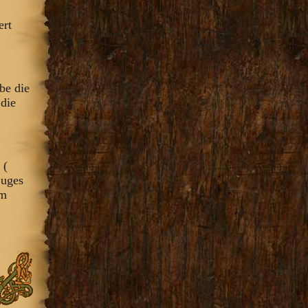
ert
be die
 die
 (
Zuges
om