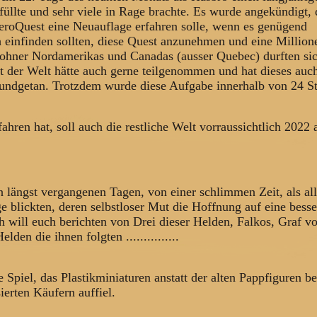
üllte und sehr viele in Rage brachte. Es wurde angekündigt, 
eroQuest eine Neuauflage erfahren solle, wenn es genügend
ch einfinden sollten, diese Quest anzunehmen und eine Million
ohner Nordamerikas und Canadas (ausser Quebec) durften si
t der Welt hätte auch gerne teilgenommen und hat dieses auc
kundgetan. Trotzdem wurde diese Aufgabe innerhalb von 24 S
hren hat, soll auch die restliche Welt vorraussichtlich 2022 
 längst vergangenen Tagen, von einer schlimmen Zeit, als al
 blickten, deren selbstloser Mut die Hoffnung auf eine besse
h will euch berichten von Drei dieser Helden, Falkos, Graf v
en die ihnen folgten ...............
e Spiel, das Plastikminiaturen anstatt der alten Pappfiguren b
ierten Käufern auffiel.