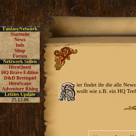
FantasyNetwork
Startseite
News
Info
Shop
Forum
Netzwerk Seiten
HeroQuest
HQ Brave Edition
D&D Brettspiel
HeroScape
ier findet ihr die alle Ne
Adventure Rising
wollt wie z.B. ein HQ Treff
Letztes Update
25.12.09