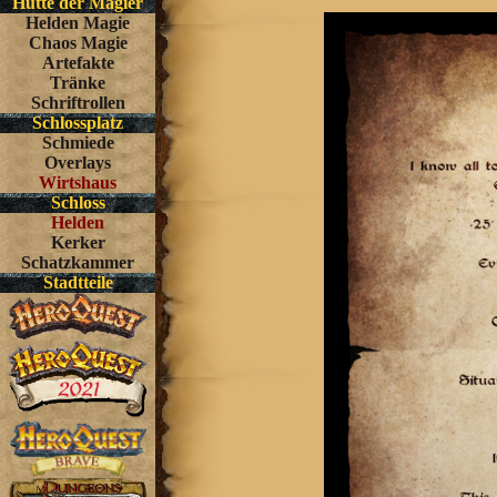
Hütte der Magier
Helden Magie
Chaos Magie
Artefakte
Tränke
Schriftrollen
Schlossplatz
Schmiede
Overlays
Wirtshaus
Schloss
Helden
Kerker
Schatzkammer
Stadtteile