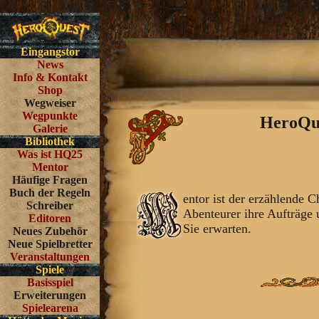
Eingangstor
News
Info & Kontakt
Shop
Wegweiser
Wegpunkte
HeroQue
Galerie
Bibliothek
Was ist HQ25
Mentor
Häufige Fragen
Buch der Regeln
entor ist der erzählende 
Schreiber
Abenteurer ihre Aufträge
Editoren
Sie erwarten.
Neues Zubehör
Neue Spielbretter
Veranstaltungen
Spiele
Basisspiel
Erweiterungen
Spielearena