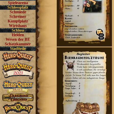
Spielearena
Schlossplatz
Schmiede
Schreiner
Kampfplatz
Wirtshaus
Schloss
Helden
Wesen der BE
Schatzkammer
Stadtteile