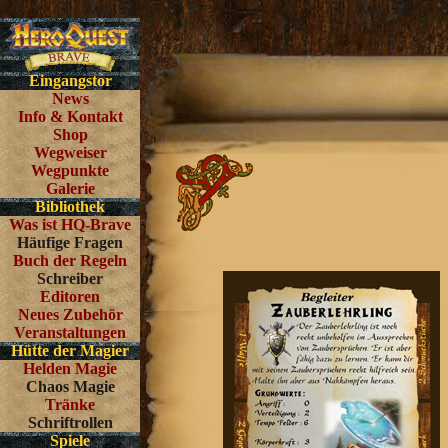
Eingangstor
News
Info & Kontakt
Shop
Wegweiser
Wegpunkte
Galerie
Bibliothek
Was ist HQ-Brave
Häufige Fragen
Buch der Regeln
Schreiber
Editoren
Neues Zubehör
Veranstaltungen
Hütte der Magier
Helden Magie
Chaos Magie
Tränke
Schriftrollen
Spiele