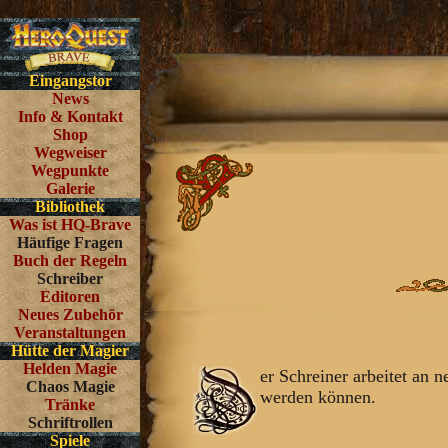
Eingangstor
News
Info & Kontakt
Shop
Wegweiser
Wegpunkte
Galerie
Bibliothek
Was ist HQ-Brave
Häufige Fragen
Buch der Regeln
Schreiber
Editoren
Neues Zubehör
Veranstaltungen
Hütte der Magier
Helden Magie
er Schreiner arbeitet an
Chaos Magie
werden können.
Tränke
Schriftrollen
Spiele