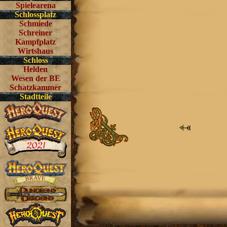
Spielearena
Schlossplatz
Schmiede
Schreiner
Kampfplatz
Wirtshaus
Schloss
Helden
Wesen der BE
Schatzkammer
Stadtteile