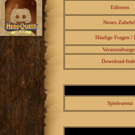
Editoren
Neues Zubehö
Häufige Fragen /
Veranstaltunge
Download-Ind
Spielearena