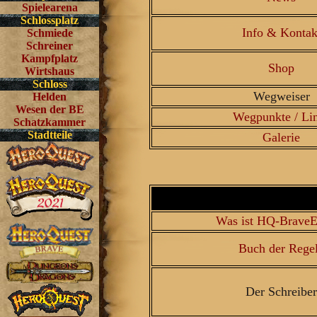
Spielearena
Schlossplatz
Info & Kontak
Schmiede
Schreiner
Kampfplatz
Shop
Wirtshaus
Schloss
Wegweiser
Helden
Wesen der BE
Wegpunkte / Li
Schatzkammer
Stadtteile
Galerie
Was ist HQ-BraveE
Buch der Rege
Der Schreiber