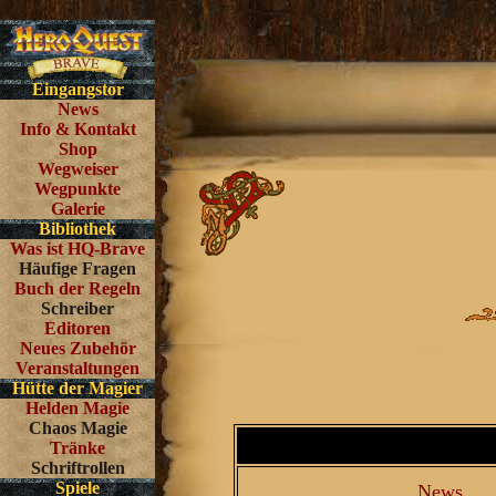
Eingangstor
News
Info & Kontakt
Shop
Wegweiser
Wegpunkte
Galerie
Bibliothek
Was ist HQ-Brave
Häufige Fragen
Buch der Regeln
Schreiber
Editoren
Neues Zubehör
Veranstaltungen
Hütte der Magier
Helden Magie
Chaos Magie
Tränke
Schriftrollen
Spiele
News