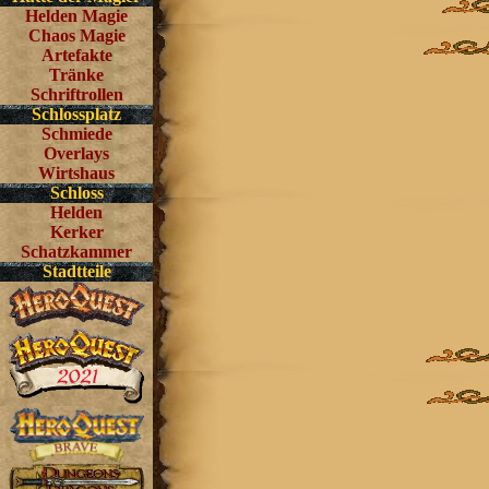
Helden Magie
Chaos Magie
Artefakte
Tränke
Schriftrollen
Schlossplatz
Schmiede
Overlays
Wirtshaus
Schloss
Helden
Kerker
Schatzkammer
Stadtteile