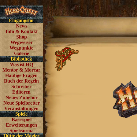
Eingangstor
News
Info & Kontakt
Shop
Wegweiser
Wegpunkte
Galerie
Bibliothek
Was ist HQ
Mentor & Morcar
Häufige Fragen
Buch der Regeln
Schreiber
Editoren
Neues Zubehör
Neue Spielbretter
Veranstaltungen
Spiele
Basisspiel
Erweiterungen
Spielearena
Hütte der Magier