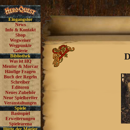
Eingangstor
News
Info & Kontakt
Shop
Wegweiser
Wegpunkte
Galerie
D
Bibliothek
Was ist HQ
Mentor & Morcar
Häufige Fragen
Buch der Regeln
Schreiber
Editoren
Neues Zubehör
Neue Spielbretter
Veranstaltungen
Spiele
Basisspiel
Erweiterungen
Spielearena
Hütte der Magier