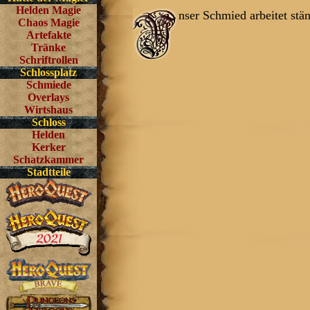
Helden Magie
nser Schmied arbeitet stä
Chaos Magie
Artefakte
Tränke
Schriftrollen
Schlossplatz
Schmiede
Overlays
Wirtshaus
Schloss
Helden
Kerker
Schatzkammer
Stadtteile