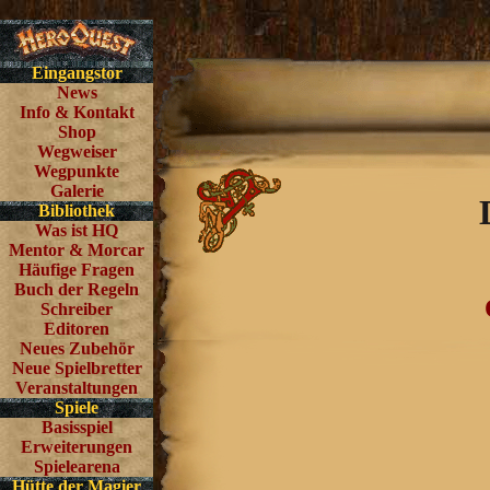
Eingangstor
News
Info & Kontakt
Shop
Wegweiser
Wegpunkte
Galerie
Bibliothek
Was ist HQ
Mentor & Morcar
Häufige Fragen
Buch der Regeln
Schreiber
Editoren
Neues Zubehör
Neue Spielbretter
Veranstaltungen
Spiele
Basisspiel
Erweiterungen
Spielearena
Hütte der Magier