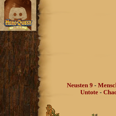
Neusten 9
-
Mensc
Untote
-
Chao