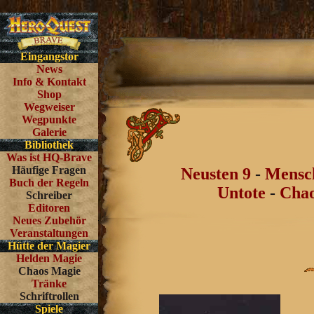
Eingangstor
News
Info & Kontakt
Shop
Wegweiser
Wegpunkte
Galerie
Bibliothek
Was ist HQ-Brave
Häufige Fragen
Neusten 9
-
Mensc
Buch der Regeln
Untote
-
Chao
Schreiber
Editoren
Neues Zubehör
Veranstaltungen
Hütte der Magier
Helden Magie
Chaos Magie
Tränke
Schriftrollen
Spiele